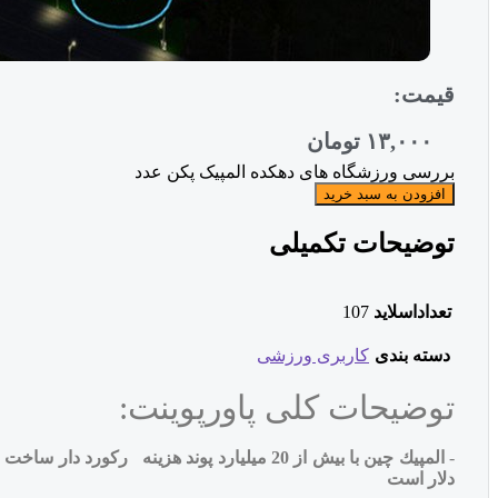
قیمت:
۱۳,۰۰۰
تومان
بررسی ورزشگاه های دهکده المپیک پکن عدد
افزودن به سبد خرید
توضیحات تکمیلی
تعداداسلاید
107
دسته بندی
کاربری ورزشی
توضیحات کلی پاورپوینت:
-
المپيك چين با بيش از 20 ميليارد پوند هزين
دلار است