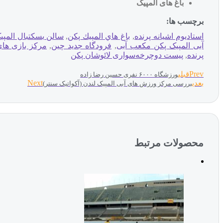
باغ های المپیک
برچسب ها:
استادیوم اشیانه پرنده
,
باغ هاي المپيك پکن
,
سالن بسکتبال المپی
آبی المپیک پکن مکعب آبی
,
فرودگاه جديد چين
,
مرکز بازی های
پرنده
,
پیست دوچرخه‌سواری لائوشان پکن
Prev
قبلی
ورزشگاه ۶۰۰۰ نفری حسین رضا زاده
Next
بعدی
بررسی مرکز ورزش های آبی المپیک لندن (آکواتیک سنتر)
محصولات مرتبط