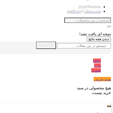
ppt90admin@
ppt90.ir@yahoo.com
نتیجه ای یافت نشد!
دیدن همه نتایج
Search
لطفا
وارد
شوید!
سبد خرید
0
هیچ محصولی در سبد
خرید نیست.