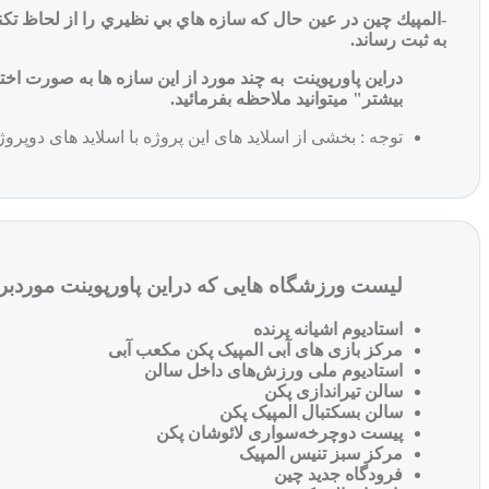
-المپيك چين در عين حال كه سازه هاي بي نظيري را از لحاظ ت
به ثبت رساند.
دراین پاورپوینت به چند مورد از این سازه ها به صورت 
بیشتر" میتوانید ملاحظه بفرمائید.
توجه : بخشی از اسلاید های این پروژه با اسلاید های دوپر
لیست ورزشگاه هایی که دراین پاورپوینت موردب
استادیوم اشیانه پرنده
مرکز بازی های آبی المپیک پکن مکعب آبی
استادیوم ملی ورزش‌های داخل سالن
سالن تیراندازی پکن
سالن بسکتبال المپیک پکن
پیست دوچرخه‌سواری لائوشان پکن
مرکز سبز تنیس المپیک
فرودگاه جدید چین