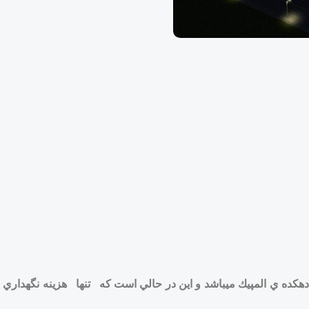
ه ركورد دار ساخت دهكده ي المپيك ميباشد و اين در حالي است كه تنها هزينه نگ