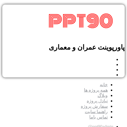
رپوینت عمران و معماری
خانه
همه پروژه ها
وبلاگ
تبادل پروژه
سفارش پروژه
راهنما سایت
تماس باما
ppt90admin@