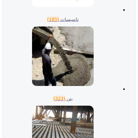
(185)
تاسیسات
(323)
بتن