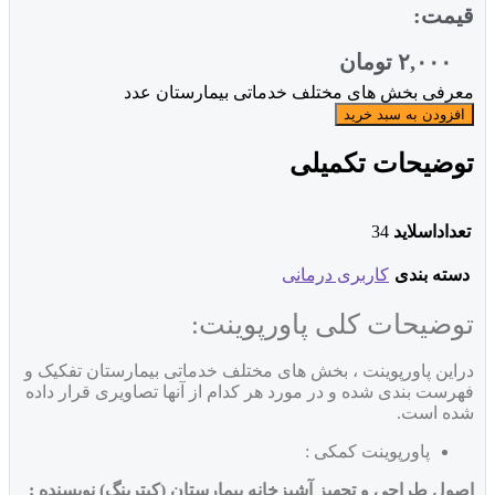
مت:
۲,۰۰۰
تومان
رفی بخش های مختلف خدماتی بیمارستان عدد
فزودن به سبد خرید
ضیحات تکمیلی
داداسلاید
34
ته بندی
کاربری درمانی
ضیحات کلی پاورپوینت:
این پاورپوینت ، بخش های مختلف خدماتی بیمارستان تفکیک و
رست بندی شده و در مورد هر کدام از آنها تصاویری قرار داده
ه است.
پاورپوینت کمکی :
ول طراحي و تجهيز آشپزخانه بيمارستان
(کيترينگ)
نویسنده :