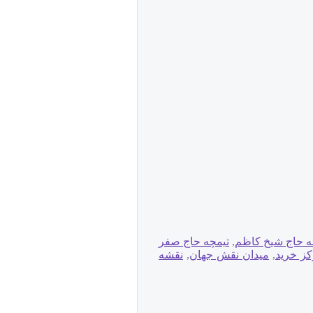
ه حاج شيخ كاظم
,
تيمچه حاج صفر
ز خرید
,
میدان نقش جهان
,
نقشه