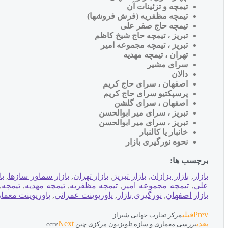
تیمچه و تزئینات آن
تیمچه مظفریه (فرش فروشها)
تیمچه حاج صفر علی
تبریز ، تیمچه حاج شیخ کاظم
تبریز ، تیمچه مجموعه امیر
تهران ، تیمچه مهدیه
سرای مشیر
دالان
اصفهان ، سرای حاج کریم
پرسپکتیو سرای حاج کریم
اصفهان ، سرای گلشن
تبریز ، سرای میر ابوالحسن
تبریز ، سرای میر ابوالحسن
خانبار یا کالنبار
نحوه نورگیری بازار
برچسب ها:
بازار
,
بازار بزازان
,
بازار تبريز
,
بازار تهران
,
بازار سماور سازها
,
با
علي
,
تيمچه مجموعه امير
,
تيمچه مظفريه
,
تيمچه مهديه
,
تیمچه
,
بازار اصفهان
,
نورگیری بازار
,
پاورپوینت عمرانی
,
پاورپوینت معما
Prev
قبلی
مرکز تجارت جهانی شیراز
Next
بعدی
بررسی معماری و سازه تلویزیون مرکزی چین cctv