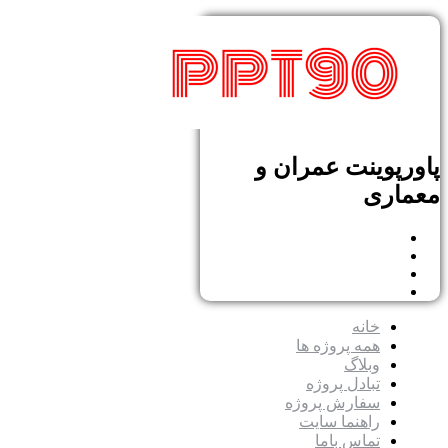
پاورپوینت عمران و
معماری
خانه
همه پروژه ها
وبلاگ
تبادل پروژه
سفارش پروژه
راهنما سایت
تماس باما