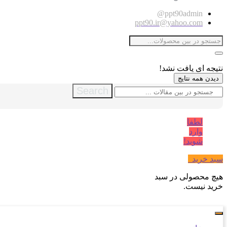
ppt90admin@
ppt90.ir@yahoo.com
نتیجه ای یافت نشد!
دیدن همه نتایج
Search
لطفا
وارد
شوید!
سبد خرید
0
هیچ محصولی در سبد
خرید نیست.