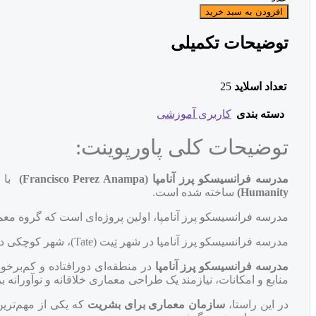
افزودن به سبد خرید
توضیحات تکمیلی
تعداد اسلاید
25
دسته بندی
کاربری آموزشی
توضیحات کلی پاورپوینت:
مدرسه فرانسیسکو پرز آنامپا (
Francisco Perez Anampa
)
با مساحت
Humanity
)
ساخته شده است.
مدرسه فرانسیسکو پرز آنامپا، اولین پروژه‌ای است که گروه مع
مدرسه فرانسیسکو پرز آنامپا در شهر تِیت (Tate)، شهر کوچکی در منطقه ایکا (Ica) در 300 کیلومتری جنوب لیما (Lima)، کشور پِرو (Peru) واقع شده است.
مدرسه فرانسیسکو پرز آنامپا
در منطقه‌ای دورافتاده و کم‌برخ
منابع و امکانات، نیازمند یک طراحی معماری خلاقانه و نوآورانه
در این راستا،
سازمان معماری برای بشریت
که یکی از مهم‌تر