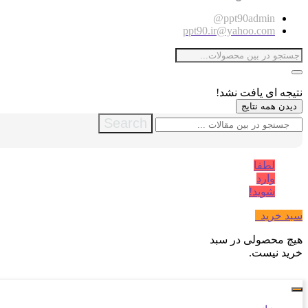
ppt90admin@
ppt90.ir@yahoo.com
نتیجه ای یافت نشد!
دیدن همه نتایج
Search
لطفا
وارد
شوید!
سبد خرید
0
هیچ محصولی در سبد
خرید نیست.