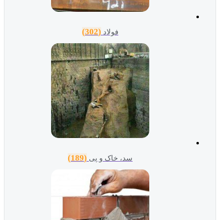
(302)
فولاد
(189)
سد، خاک و پی