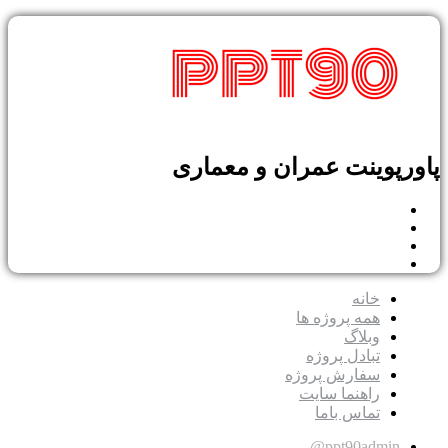
پاورپوینت عمران و معماری
خانه
همه پروژه ها
وبلاگ
تبادل پروژه
سفارش پروژه
راهنما سایت
تماس باما
ppt90admin@