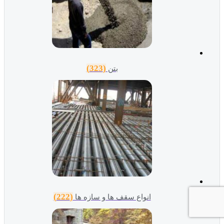
(323)
بتن
(222)
انواع سقف ها و سازه ها