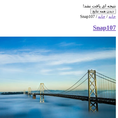
 ای یافت نشد!
همه نتایج
خانه
/ Snap107
Snap