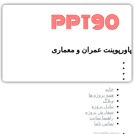
پاورپوینت عمران و معماری
خانه
همه پروژه ها
وبلاگ
تبادل پروژه
سفارش پروژه
راهنما سایت
تماس باما
ppt90admin@