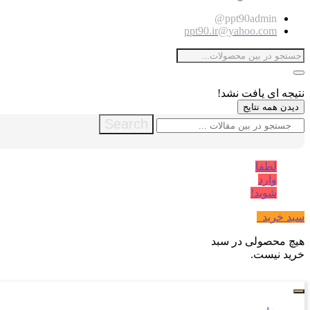
ppt90admin@
ppt90.ir@yahoo.com
نتیجه ای یافت نشد!
دیدن همه نتایج
Search
لطفا
وارد
شوید!
سبد خرید
0
هیچ محصولی در سبد
خرید نیست.