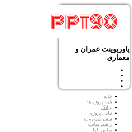
پاورپوینت عمران و
معماری
خانه
همه پروژه ها
وبلاگ
تبادل پروژه
سفارش پروژه
راهنما سایت
تماس باما