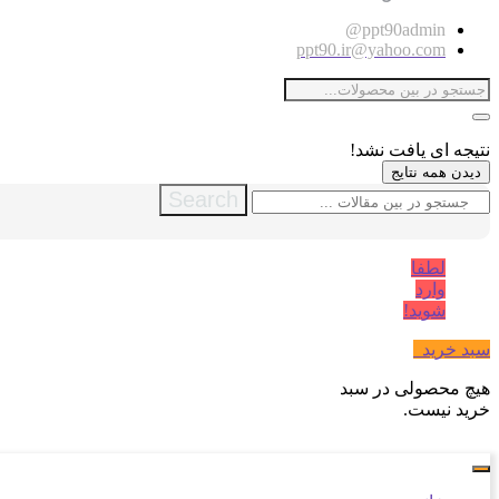
ppt90admin@
ppt90.ir@yahoo.com
نتیجه ای یافت نشد!
دیدن همه نتایج
Search
لطفا
وارد
شوید!
سبد خرید
0
هیچ محصولی در سبد
خرید نیست.