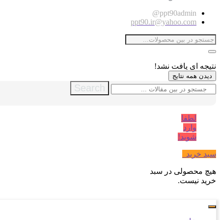
ppt90admin@
ppt90.ir@yahoo.com
نتیجه ای یافت نشد!
دیدن همه نتایج
Search
لطفا
وارد
شوید!
سبد خرید
0
هیچ محصولی در سبد
خرید نیست.