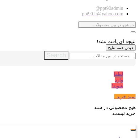
ppt90admin@
ppt90.ir@yahoo.com
نتیجه ای یافت نشد!
دیدن همه نتایج
Search
لطفا
وارد
شوید!
سبد خرید
0
هیچ محصولی در سبد
خرید نیست.