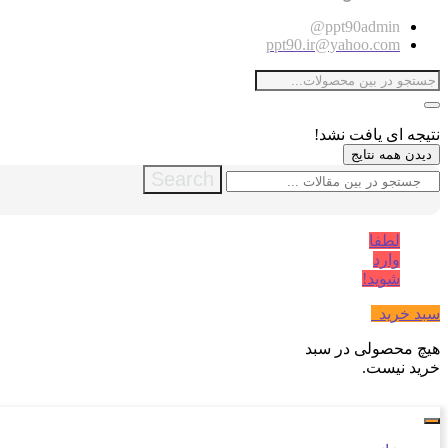
ppt90admin@
ppt90.ir@yahoo.com
نتیجه ای یافت نشد!
دیدن همه نتایج
Search
لطفا
وارد
شوید!
سبد خرید
0
هیچ محصولی در سبد
خرید نیست.