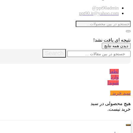
ppt90admin@
ppt90.ir@yahoo.com
نتیجه ای یافت نشد!
دیدن همه نتایج
Search
لطفا
وارد
شوید!
سبد خرید
0
هیچ محصولی در سبد
خرید نیست.