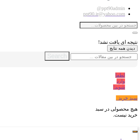
ppt90admin@
ppt90.ir@yahoo.com
نتیجه ای یافت نشد!
دیدن همه نتایج
Search
لطفا
وارد
شوید!
سبد خرید
0
هیچ محصولی در سبد
خرید نیست.