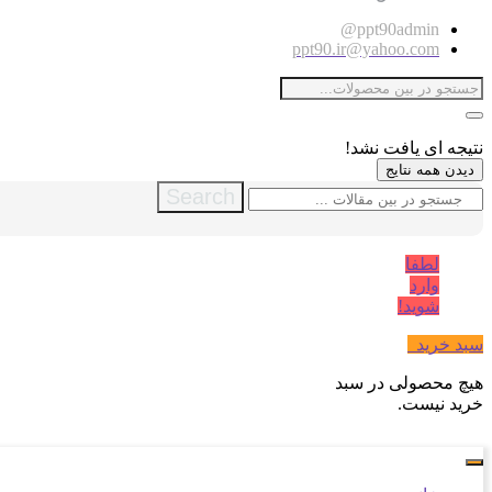
ppt90admin@
ppt90.ir@yahoo.com
نتیجه ای یافت نشد!
دیدن همه نتایج
Search
لطفا
وارد
شوید!
سبد خرید
0
هیچ محصولی در سبد
خرید نیست.