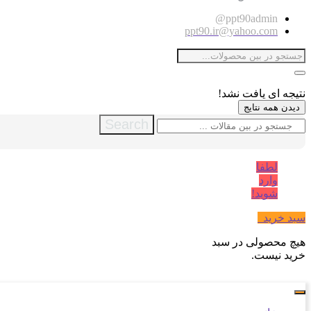
ppt90admin@
ppt90.ir@yahoo.com
نتیجه ای یافت نشد!
دیدن همه نتایج
Search
لطفا
وارد
شوید!
سبد خرید
0
هیچ محصولی در سبد
خرید نیست.