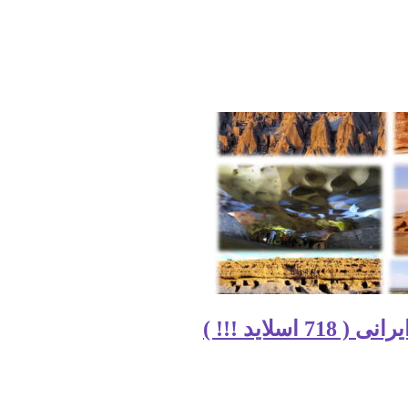
اید !!! )