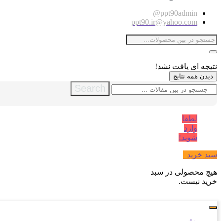
ppt90admin@
ppt90.ir@yahoo.com
نتیجه ای یافت نشد!
دیدن همه نتایج
Search
لطفا
وارد
شوید!
سبد خرید
0
هیچ محصولی در سبد
خرید نیست.