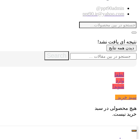
ppt90admin@
ppt90.ir@yahoo.com
نتیجه ای یافت نشد!
دیدن همه نتایج
Search
لطفا
وارد
شوید!
سبد خرید
0
هیچ محصولی در سبد
خرید نیست.