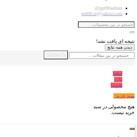
ppt90admin@
ppt90.ir@yahoo.com
نتیجه ای یافت نشد!
دیدن همه نتایج
Search
لطفا
وارد
شوید!
سبد خرید
0
هیچ محصولی در سبد
خرید نیست.