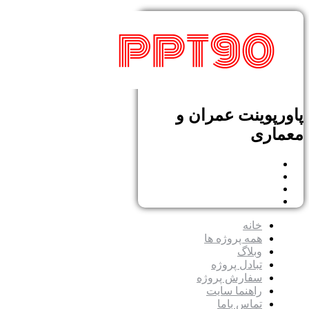
پاورپوینت عمران و
معماری
خانه
همه پروژه ها
وبلاگ
تبادل پروژه
سفارش پروژه
راهنما سایت
تماس باما