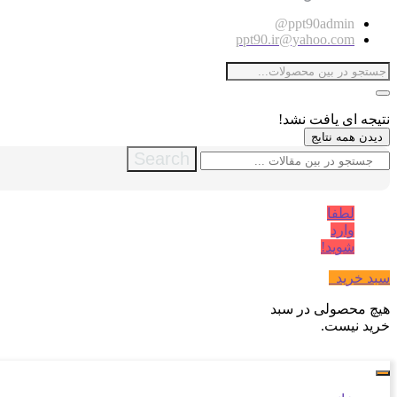
ppt90admin@
ppt90.ir@yahoo.com
نتیجه ای یافت نشد!
دیدن همه نتایج
Search
لطفا
وارد
شوید!
سبد خرید
0
هیچ محصولی در سبد
خرید نیست.