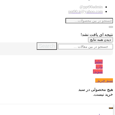
ppt90admin@
ppt90.ir@yahoo.com
نتیجه ای یافت نشد!
دیدن همه نتایج
Search
لطفا
وارد
شوید!
سبد خرید
0
هیچ محصولی در سبد
خرید نیست.