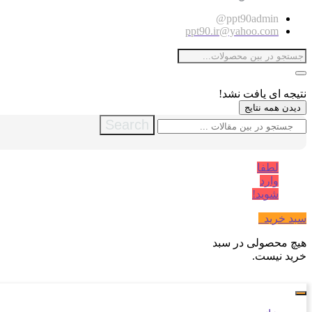
ppt90admin@
ppt90.ir@yahoo.com
نتیجه ای یافت نشد!
دیدن همه نتایج
Search
لطفا
وارد
شوید!
سبد خرید
0
هیچ محصولی در سبد
خرید نیست.