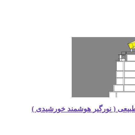
بیعی ( نورگیر هوشمند خورشیدی )