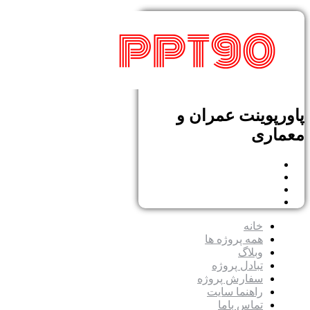
پاورپوینت عمران و
معماری
خانه
همه پروژه ها
وبلاگ
تبادل پروژه
سفارش پروژه
راهنما سایت
تماس باما