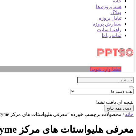
خانه
همه پروژه ها
وبلاگ
تبادل پروژه
سفارش پروژه
راهنما سایت
تماس باما
لطفا وارد شوید!
نتیجه ای یافت نشد!
دیدن همه نتایج
خانه
/ محصولات برچسب خورده “معرفی هلیواستات های مرکز Genzyme در کمبریج”
معرفی هلیواستات های مرکز Genzyme در کمبریج