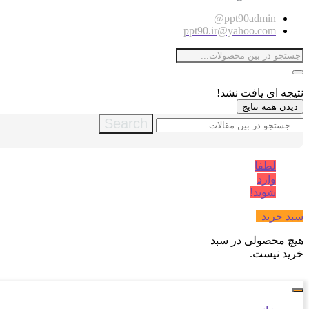
ppt90admin@
ppt90.ir@yahoo.com
نتیجه ای یافت نشد!
دیدن همه نتایج
Search
لطفا
وارد
شوید!
سبد خرید
0
هیچ محصولی در سبد
خرید نیست.