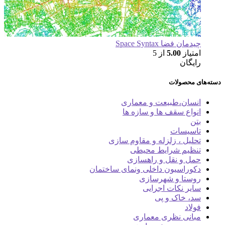
مان فضا Space Syntax
تیاز
5.00
از 5
یگان
 محصولات
سان،طبیعت و معماری
واع سقف ها و سازه ها
ن
سیسات
لیل ، زلزله و مقاوم سازی
ظیم شرایط محیطی
ل و نقل و راهسازی
وراسیون داخلی ونمای ساختمان
ستا و شهرسازی
یر نکات اجرایی
، خاک و پی
لاد
انی نظری معماری