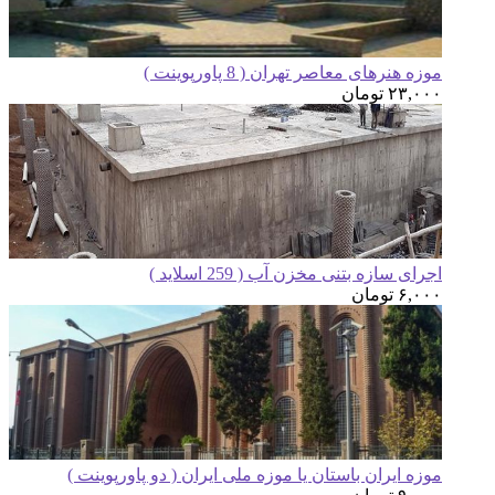
ه هنرهای معاصر تهران ( 8 پاورپوینت )
۲۳,۰
تومان
ای سازه بتنی مخزن آب ( 259 اسلاید )
۶,۰
تومان
زه ایران باستان یا موزه ملی ایران ( دو پاورپوینت )