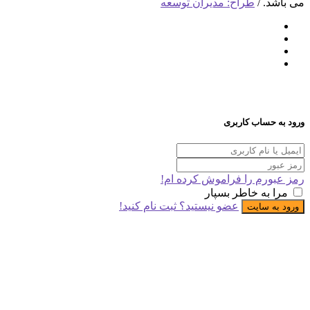
. /
طراح: مدیران توسعه
ساب کاربری
رم را فراموش کرده ام!
به خاطر بسپار
عضو نیستید؟ ثبت نام کنید!
 سایت