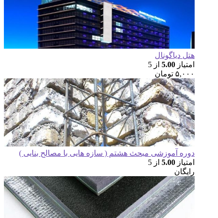
ل دیاگونال
تیاز
5.00
از 5
۵,۰
تومان
ره آموزشی مبحث هشتم ( سازه هایی با مصالح بنایی )
تیاز
5.00
از 5
یگان