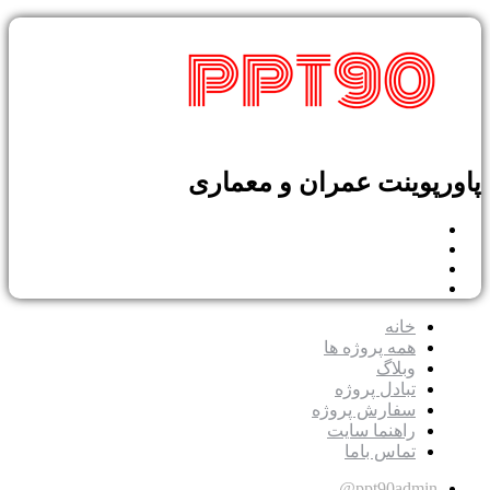
وینت عمران و معماری
خانه
همه پروژه ها
وبلاگ
تبادل پروژه
سفارش پروژه
راهنما سایت
تماس باما
ppt90admi