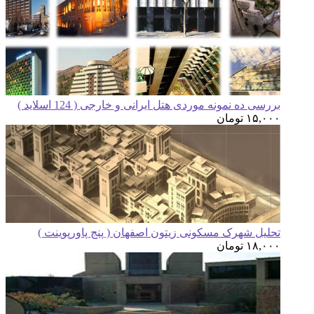
رسی ده نمونه موردی هتل ایرانی و خارجی ( 124 اسلاید )
۱۵,۰
تومان
لیل شهرک مسکونی زیتون اصفهان ( پنج پاورپوینت )
۱۸,۰
تومان