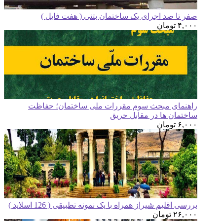
ر تا صد اجرای یک ساختمان بتنی ( هفت فایل )
۴,۰
تومان
هنمای مبحث سوم مقررات ملی ساختمان؛ حفاظت
ختمان ها در مقابل حریق
۶,۰
تومان
رسی اقلیم شیراز همراه با یک نمونه تطبیقی ( 126 اسلاید )
۲۶,۰
تومان