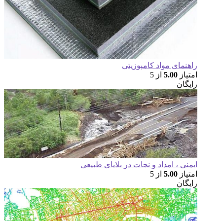
هنمای مواد کامپوزیتی
تیاز
5.00
از 5
یگان
منی ، امداد و نجات در بلایای طبیعی
تیاز
5.00
از 5
یگان