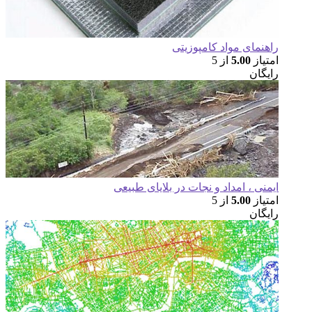
هنمای مواد کامپوزیتی
تیاز
5.00
از 5
یگان
منی ، امداد و نجات در بلایای طبیعی
تیاز
5.00
از 5
یگان