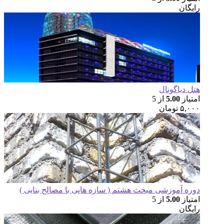
یگان
ل دیاگونال
تیاز
5.00
از 5
۵,۰
تومان
ره آموزشی مبحث هشتم ( سازه هایی با مصالح بنایی )
تیاز
5.00
از 5
یگان