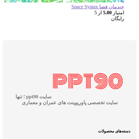
مان فضا Space Syntax
تیاز
5.00
از 5
یگان
سایت ppt90 ؛ تنها
سایت تخصصی پاورپوینت های عمران و معماری
های محصولات