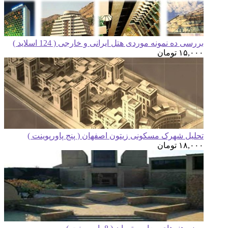
رسی ده نمونه موردی هتل ایرانی و خارجی ( 124 اسلاید )
۱۵,۰
تومان
لیل شهرک مسکونی زیتون اصفهان ( پنج پاورپوینت )
۱۸,۰
تومان