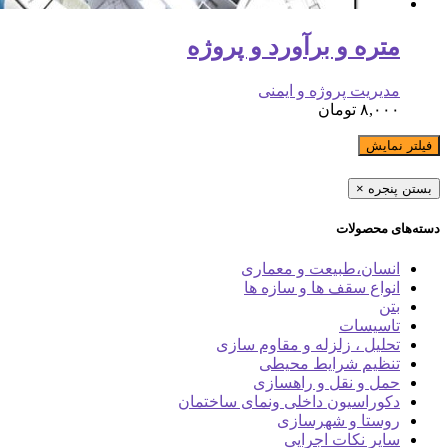
تره و برآورد و پروژه
یریت پروژه و ایمنی
۸,۰
تومان
مایش
جره
×
 محصولات
سان،طبیعت و معماری
واع سقف ها و سازه ها
ن
سیسات
لیل ، زلزله و مقاوم سازی
ظیم شرایط محیطی
ل و نقل و راهسازی
وراسیون داخلی ونمای ساختمان
ستا و شهرسازی
یر نکات اجرایی