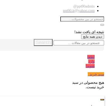
ppt90admin@
ppt90.ir@yahoo.com
نتیجه ای یافت نشد!
دیدن همه نتایج
Search
لطفا
وارد
شوید!
سبد خرید
0
هیچ محصولی در سبد
خرید نیست.