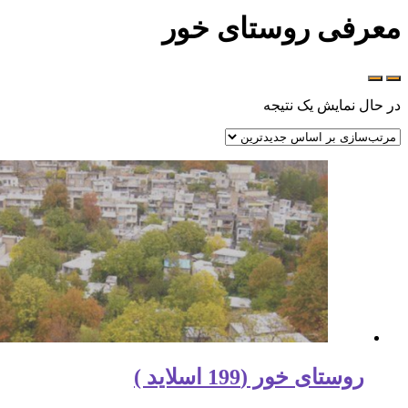
معرفی روستای خور
در حال نمایش یک نتیجه
روستای خور (199 اسلاید )