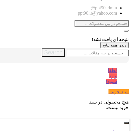
ppt90admin@
ppt90.ir@yahoo.com
نتیجه ای یافت نشد!
دیدن همه نتایج
Search
لطفا
وارد
شوید!
سبد خرید
0
هیچ محصولی در سبد
خرید نیست.