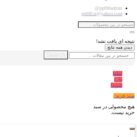
ppt90admin@
ppt90.ir@yahoo.com
نتیجه ای یافت نشد!
دیدن همه نتایج
Search
لطفا
وارد
شوید!
سبد خرید
0
هیچ محصولی در سبد
خرید نیست.