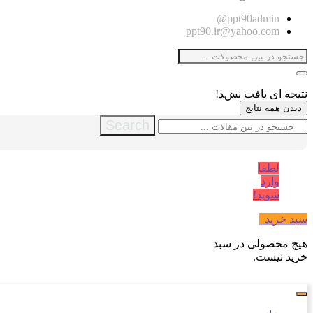
ppt90admin@
ppt90.ir@yahoo.com
نتیجه ای یافت نشد!
دیدن همه نتایج
Search
لطفا
وارد
شوید!
سبد خرید
0
هیچ محصولی در سبد
خرید نیست.