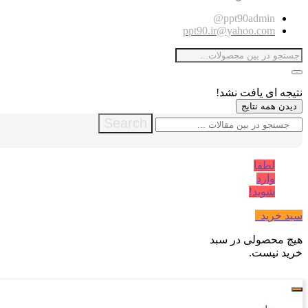
ppt90admin@
ppt90.ir@yahoo.com
نتیجه ای یافت نشد!
دیدن همه نتایج
Search
لطفا
وارد
شوید!
سبد خرید
0
هیچ محصولی در سبد
خرید نیست.