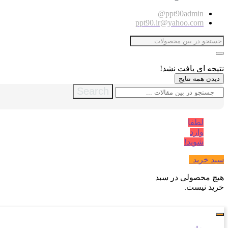
ppt90admin@
ppt90.ir@yahoo.com
نتیجه ای یافت نشد!
دیدن همه نتایج
Search
لطفا
وارد
شوید!
سبد خرید
0
هیچ محصولی در سبد
خرید نیست.