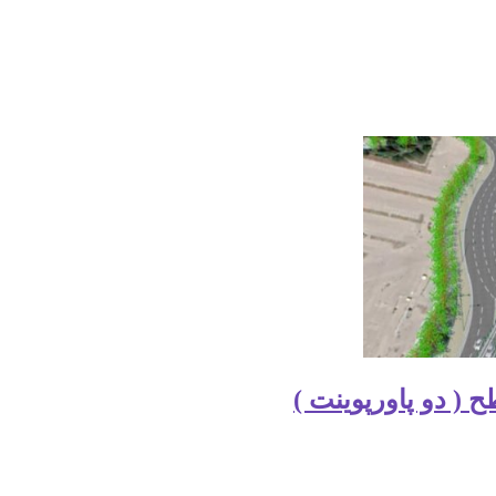
( دو پاورپوینت )