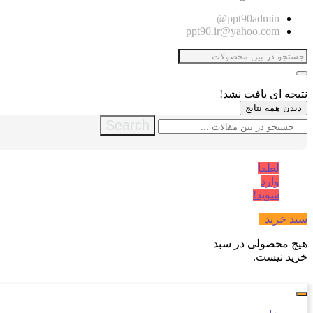
ppt90admin@
ppt90.ir@yahoo.com
نتیجه ای یافت نشد!
دیدن همه نتایج
Search
لطفا
وارد
شوید!
سبد خرید
0
هیچ محصولی در سبد
خرید نیست.