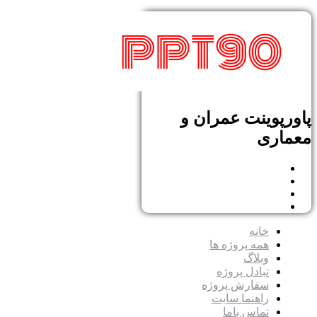
پاورپوینت عمران و
معماری
خانه
همه پروژه ها
وبلاگ
تبادل پروژه
سفارش پروژه
راهنما سایت
تماس باما