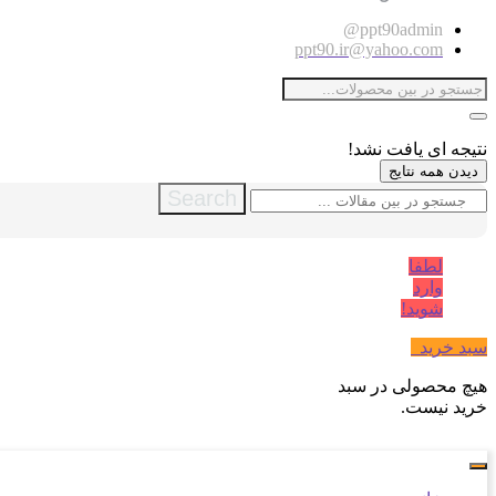
ppt90admin@
ppt90.ir@yahoo.com
نتیجه ای یافت نشد!
دیدن همه نتایج
Search
لطفا
وارد
شوید!
سبد خرید
0
هیچ محصولی در سبد
خرید نیست.