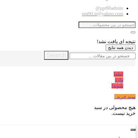
ppt90admin@
ppt90.ir@yahoo.com
نتیجه ای یافت نشد!
دیدن همه نتایج
Search
لطفا
وارد
شوید!
سبد خرید
0
هیچ محصولی در سبد
خرید نیست.