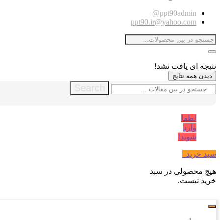
ppt90admin@
ppt90.ir@yahoo.com
نتیجه ای یافت نشد!
دیدن همه نتایج
Search
لطفا
وارد
شوید!
سبد خرید
0
هیچ محصولی در سبد
خرید نیست.