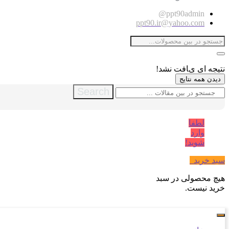
ppt90admin@
ppt90.ir@yahoo.com
نتیجه ای یافت نشد!
دیدن همه نتایج
Search
لطفا
وارد
شوید!
سبد خرید
0
هیچ محصولی در سبد
خرید نیست.