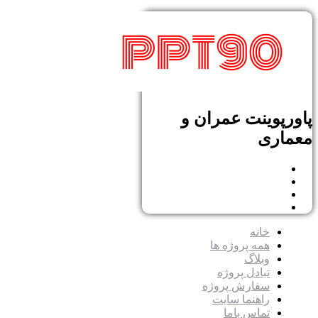
پاورپوینت عمران و
معماری
خانه
همه پروژه ها
وبلاگ
تبادل پروژه
سفارش پروژه
راهنما سایت
تماس باما