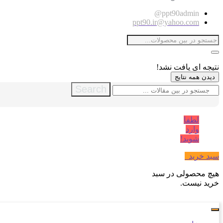
ppt90admin@
ppt90.ir@yahoo.com
نتیجه ای یافت نشد!
دیدن همه نتایج
Search
لطفا
وارد
شوید!
سبد خرید
0
هیچ محصولی در سبد
خرید نیست.