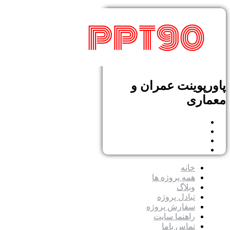
پاورپوینت عمران و
معماری
خانه
همه پروژه ها
وبلاگ
تبادل پروژه
سفارش پروژه
راهنما سایت
تماس باما