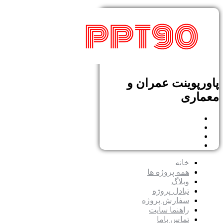
پاورپوینت عمران و
معماری
خانه
همه پروژه ها
وبلاگ
تبادل پروژه
سفارش پروژه
راهنما سایت
تماس باما