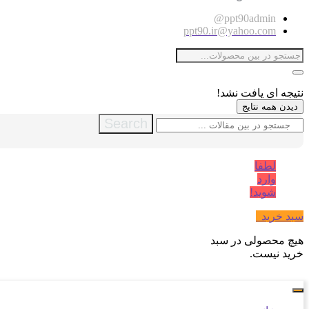
ppt90admin@
ppt90.ir@yahoo.com
نتیجه ای یافت نشد!
دیدن همه نتایج
Search
لطفا
وارد
شوید!
سبد خرید
0
هیچ محصولی در سبد
خرید نیست.