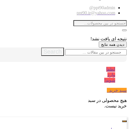
ppt90admin@
ppt90.ir@yahoo.com
نتیجه ای یافت نشد!
دیدن همه نتایج
Search
لطفا
وارد
شوید!
سبد خرید
0
هیچ محصولی در سبد
خرید نیست.