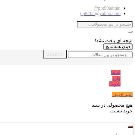
ppt90admin@
ppt90.ir@yahoo.com
نتیجه ای یافت نشد!
دیدن همه نتایج
Search
لطفا
وارد
شوید!
سبد خرید
0
هیچ محصولی در سبد
خرید نیست.