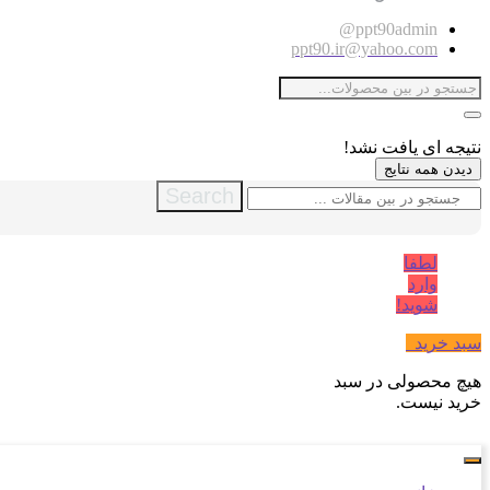
ppt90admin@
ppt90.ir@yahoo.com
نتیجه ای یافت نشد!
دیدن همه نتایج
Search
لطفا
وارد
شوید!
سبد خرید
0
هیچ محصولی در سبد
خرید نیست.