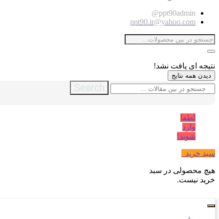
ppt90admin@
ppt90.ir@yahoo.com
نتیجه ای یافت نشد!
دیدن همه نتایج
Search
لطفا
وارد
شوید!
سبد خرید
0
هیچ محصولی در سبد
خرید نیست.