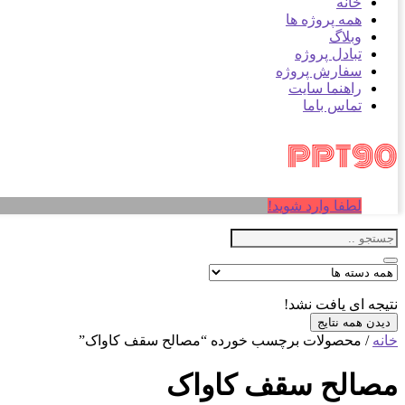
خانه
همه پروژه ها
وبلاگ
تبادل پروژه
سفارش پروژه
راهنما سایت
تماس باما
لطفا وارد شوید!
نتیجه ای یافت نشد!
دیدن همه نتایج
خانه
/ محصولات برچسب خورده “مصالح سقف کاواک”
مصالح سقف کاواک