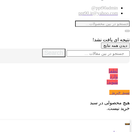
ppt90admin@
ppt90.ir@yahoo.com
نتیجه ای یافت نشد!
دیدن همه نتایج
Search
لطفا
وارد
شوید!
سبد خرید
0
هیچ محصولی در سبد
خرید نیست.