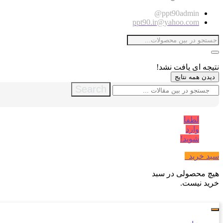
ppt90admin@
ppt90.ir@yahoo.com
نتیجه ای یافت نشد!
دیدن همه نتایج
Search
لطفا
وارد
شوید!
سبد خرید
0
هیچ محصولی در سبد
خرید نیست.