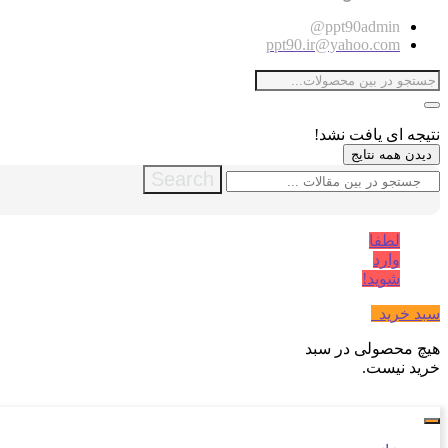
ppt90admin@
ppt90.ir@yahoo.com
نتیجه ای یافت نشد!
دیدن همه نتایج
Search
لطفا
وارد
شوید!
سبد خرید
0
هیچ محصولی در سبد
خرید نیست.