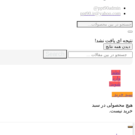
ppt90admin@
ppt90.ir@yahoo.com
نتیجه ای یافت نشد!
دیدن همه نتایج
Search
لطفا
وارد
شوید!
سبد خرید
0
هیچ محصولی در سبد
خرید نیست.