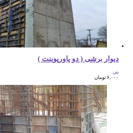
دیوار برشی ( دو پاورپوینت )
بتن
۶,۰۰۰
تومان