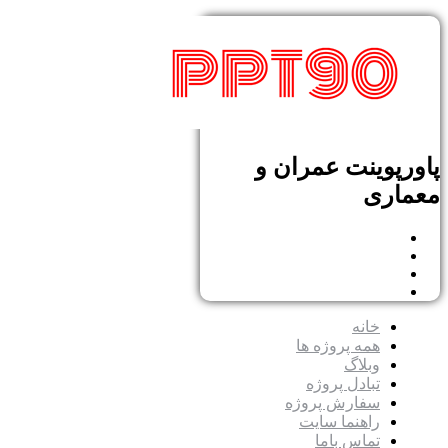
پاورپوینت عمران و
معماری
خانه
همه پروژه ها
وبلاگ
تبادل پروژه
سفارش پروژه
راهنما سایت
تماس باما