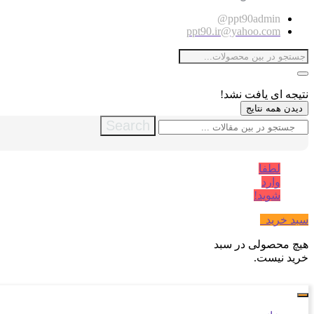
ppt90admin@
ppt90.ir@yahoo.com
نتیجه ای یافت نشد!
دیدن همه نتایج
Search
لطفا
وارد
شوید!
سبد خرید
0
هیچ محصولی در سبد
خرید نیست.