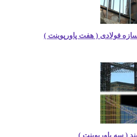
ازه فولادی ( هفت پاورپوینت )
ند ( سه پاورپوینت )