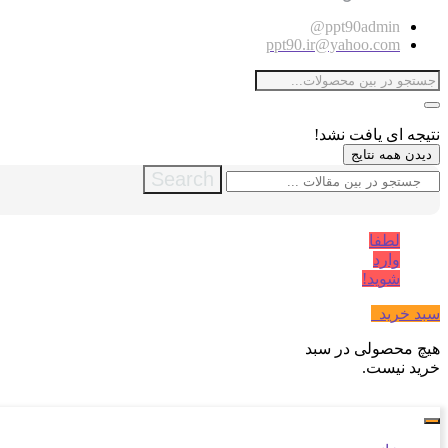
ppt90admin@
ppt90.ir@yahoo.com
نتیجه ای یافت نشد!
دیدن همه نتایج
Search
لطفا
وارد
شوید!
سبد خرید
0
هیچ محصولی در سبد
خرید نیست.