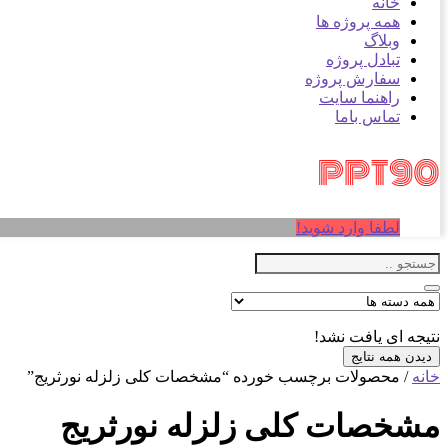
خانه
همه پروژه ها
وبلاگ
تبادل پروژه
سفارش پروژه
راهنما سایت
تماس باما
لطفا وارد شوید!
نتیجه ای یافت نشد!
دیدن همه نتایج
خانه
/ محصولات برچسب خورده “مشخصات کلی زلزله نورثریج”
مشخصات کلی زلزله نورثریج