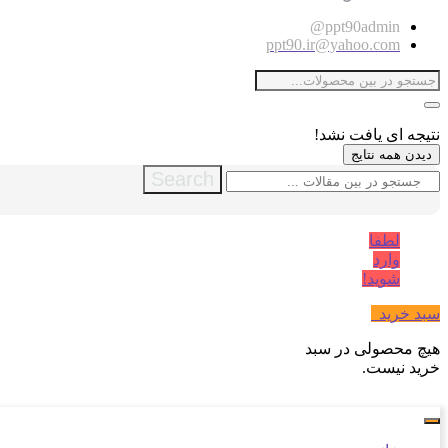
ppt90admin@
ppt90.ir@yahoo.com
نتیجه ای یافت نشد!
دیدن همه نتایج
Search
لطفا
وارد
شوید!
سبد خرید
0
هیچ محصولی در سبد
خرید نیست.