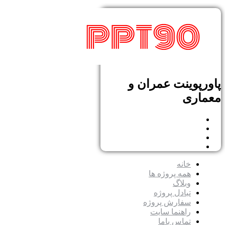
پاورپوینت عمران و
معماری
خانه
همه پروژه ها
وبلاگ
تبادل پروژه
سفارش پروژه
راهنما سایت
تماس باما