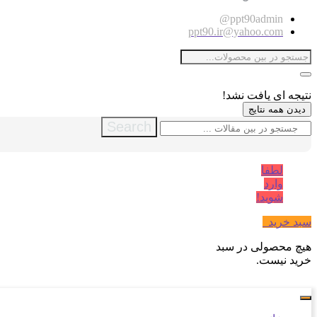
ppt90admin@
ppt90.ir@yahoo.com
نتیجه ای یافت نشد!
دیدن همه نتایج
Search
لطفا
وارد
شوید!
سبد خرید
0
هیچ محصولی در سبد
خرید نیست.