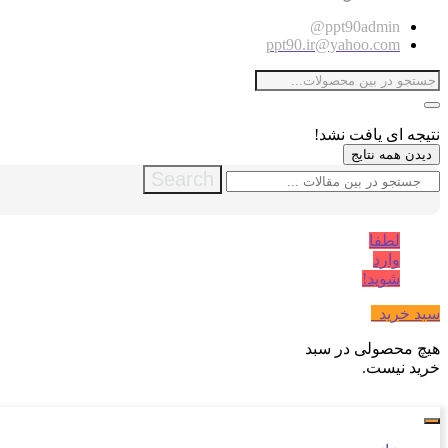
ppt90admin@
ppt90.ir@yahoo.com
نتیجه ای یافت نشد!
دیدن همه نتایج
Search
لطفا
وارد
شوید!
سبد خرید
0
هیچ محصولی در سبد
خرید نیست.